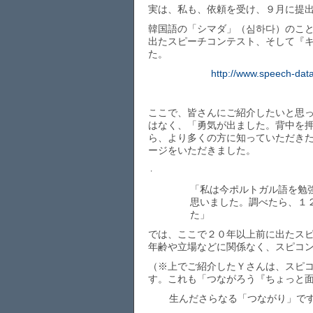
実は、私も、依頼を受け、９月に提
韓国語の「シマダ」（심하다）のこ
出たスピーチコンテスト、そして『
た。
http://www.speech-data
ここで、皆さんにご紹介したいと思
はなく、「勇気が出ました。背中を
ら、より多くの方に知っていただき
ージをいただきました。
・
「私は今ポルトガル語を勉
思いました。調べたら、１
た」
では、ここで２０年以上前に出たス
年齢や立場などに関係なく、スピコ
（※上でご紹介したＹさんは、スピ
す。これも「つながろう『ちょっと
生んださらなる「つながり」で