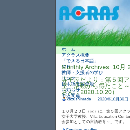
ホーム
アクラス概要
「できる日本語」
Monthly Archives:
10月 
ＯＰＩ
教師・支援者の学び
リンク
寺子屋だより：第５回ア
日本語教育全般
室・活動から得たこと～
お知らせ
さん：2020.10.20）
申込関連
kazushimada
2020年10月30日
１０月２０日（火）に、第５回アクラ
女子大学教授、Villa Educatio
会参加としての言語教育～」です。
Continue reading