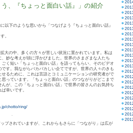
20
よう、『ちょっと面白い話』」の紹介
20
20
20
20
旬に以下のような思いから「つなげよう『ちょっと面白い話』
20
20
ます。
20
20
20
な感染拡大の中、多くの方々が苦しい状況に置かれています。私は
20
に、妙な考えが頭に浮かびました。世界のさまざまな人たち
20
、ごく短い「ちょっと面白い話」を語ってもらい、そのビデオ
20
のです。我ながらバカバカしい企てですが、世界の人々のきも
20
たせるために、これは言語とコミュニケーションの研究者がで
20
と思っています。「ちょっと面白い話」のつながりがどこまで
20
せんが、この「ちょっと面白い話」で世界の皆さんのお気持ち
20
れば幸いです。
20
20
20
jp/chotto/ring/
20
20
・
20
アップされていますが、これからもさらに「つながり」は広が