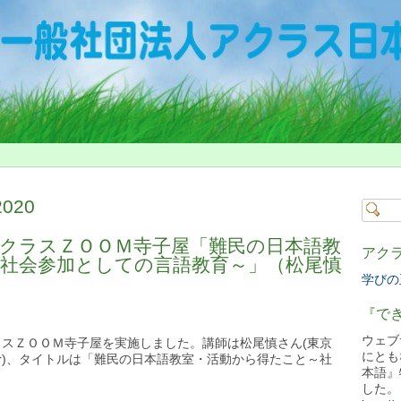
2020
クラスＺＯＯＭ寺子屋「難民の日本語教
アク
社会参加としての言語教育～」（松尾慎
学びの玉
『で
ウェブ
スＺＯＯＭ寺子屋を実施しました。講師は松尾慎さん(東京
にとも
n Center)、タイトルは「難民の日本語教室・活動から得たこと～社
本語』
した。