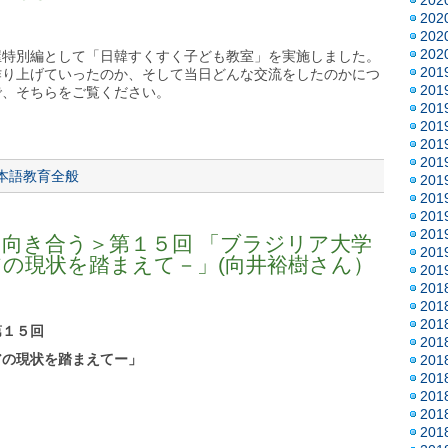
20
20
20
20
屋特別編として「日韓すくすく子ども教室」を実施しました。
20
作り上げていったのか、そして当日どんな交流をしたのかにつ
20
で、そちらをご覧ください。
20
20
20
20
本語教育全般
20
20
20
20
向き合う＞第１５回 「ブラジリア大学
20
の現状を踏まえて－」(向井裕樹さん）
20
20
20
20
第１５
回
20
アの現状を踏まえてー」
20
20
20
20
20