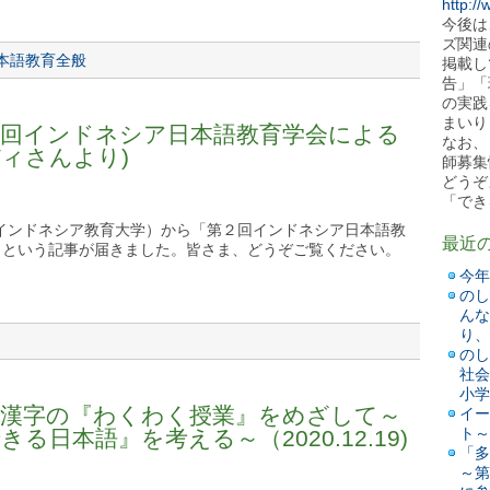
http:/
今後は
ズ関連
本語教育全般
掲載し
告」「
の実践
まいり
２回インドネシア日本語教育学会による
なお、
ィさんより)
師募集
どうぞ
「でき
さん（インドネシア教育大学）から「第２回インドネシア日本語教
最近
」という記事が届きました。皆さま、どうぞご覧ください。
今年
のし
んな
り、
のし
社会
小学
「漢字の『わくわく授業』をめざして～
イー
ト～
日本語』を考える～（2020.12.19)
「多
～第