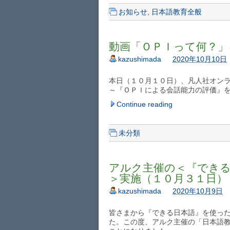
お知らせ
,
日本語教育全般
動画「ＯＰＩって何？」
kazushimada
2020年10月10日
本日（１０月１０日）、凡人社オン
～『ＯＰＩによる会話能力の評価』
Continue reading
未分類
アルク主催の＜『でき
＞実施（１０月３１日）
kazushimada
2020年10月9日
皆さまから『できる日本語』を使っ
た。この度、アルク主催の「日本語