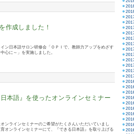
20
20
20
20
20
を作成しました！
20
20
20
20
ライン日本語サロン研修会「ＯＰＩで、教師力アップをめざす
20
を中心に～」を実施しました。
20
20
20
20
20
20
20
20
る日本語』を使ったオンラインセミナー
20
20
20
20
20
たオンラインセミナーのご希望がたくさんいただいていまし
20
教育オンラインセミナーにて、『できる日本語』を取り上げる
20