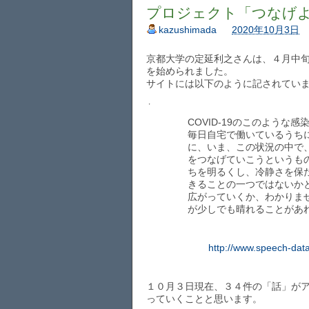
プロジェクト「つなげ
kazushimada
2020年10月3日
京都大学の定延利之さんは、４月中
を始められました。
サイトには以下のように記されてい
・
COVID-19のこのよう
毎日自宅で働いているうち
に、いま、この状況の中で
をつなげていこうというも
ちを明るくし、冷静さを保
きることの一つではないか
広がっていくか、わかりま
が少しでも晴れることがあ
http://www.speech-data.
１０月３日現在、３４件の「話」が
っていくことと思います。