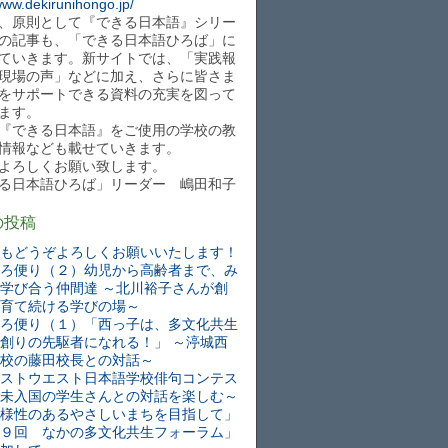
/www.dekirunihongo.jp/
、原則として『できる日本語』シリー
の記事も、「できる日本語ひろば」に
ていきます。新サイトでは、「実践報
現場の声」などに加え、さらに皆さま
をサポートできる資料の充実を図って
ます。
『できる日本語』をご使用の学校の教
情報なども載せていきます。
よろしくお願い致します。
る日本語ひろば」リーダー 嶋田和子
の投稿
もどうぞよろしくお願いいたします！
ろ便り（２）幼児から高齢者まで、み
学び合う仲間達 ～北川裕子さんが創
育て続ける学びの場～
ろ便り（１）「西っ子は、多文化共生
創りの先駆者になれる！」 ～渟城西
校の藤田校長との対話～
ストウエスト日本語学校俳句コンテス
未入国の学生さんとの対話を楽しむ～
様性のあるやさしいまちを目指して」
９回 なかの多文化共生フォーラム」