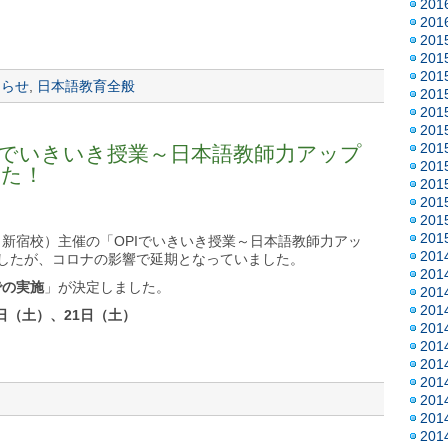
20
20
20
20
20
知らせ
,
日本語教育全般
20
20
20
20
でいきいき授業～日本語教師力アップ
20
した！
20
20
20
20
新宿校）主催の「OPIでいきいき授業～日本語教師力アッ
20
したが、コロナの影響で延期となっていました。
20
での実施
」が決定しました。
20
20
4日（土）、21日（土）
20
20
20
20
20
20
20