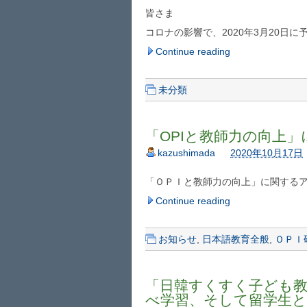
皆さま
コロナの影響で、2020年3月20日
Continue reading
未分類
「OPIと教師力の向上
kazushimada
2020年10月17日
「ＯＰＩと教師力の向上」に関する
Continue reading
お知らせ
,
日本語教育全般
,
ＯＰＩ
「日韓すくすく子ども教
べ学習、そして留学生と