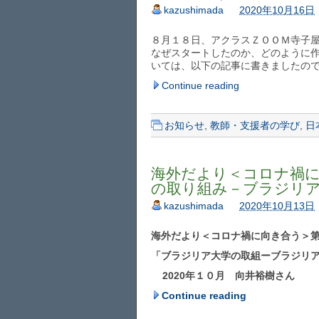
kazushimada
2020年10月16日
８月１８日、アクラスＺＯＯＭ寺子
なぜスタートしたのか、どのように
いては、以下の記事に書きましたの
Continue reading
お知らせ
,
教師・支援者の学び
,
日
海外だより＜コロナ禍に
の取り組み－ブラジリア
kazushimada
2020年10月13日
海外だより＜コロナ禍に向き合う＞
「ブラジリア大学の取組ーブラジリ
2020年１０月 向井裕樹さん
Continue reading