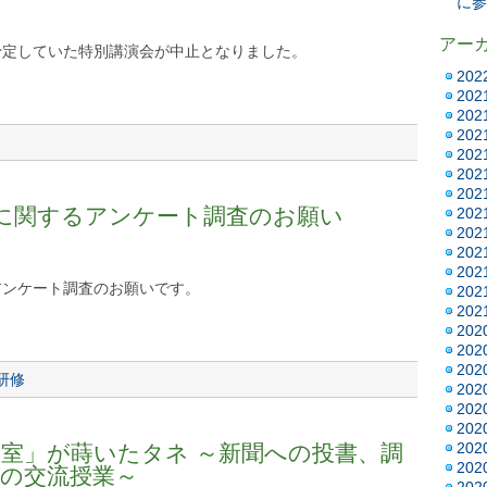
に参
アー
に予定していた特別講演会が中止となりました。
20
20
20
20
20
20
20
」に関するアンケート調査のお願い
20
20
20
20
アンケート調査のお願いです。
20
20
20
20
20
研修
20
20
20
20
室」が蒔いたタネ ～新聞への投書、調
20
の交流授業～