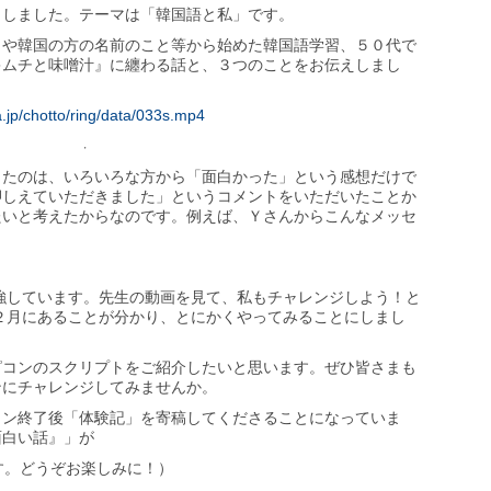
出しました。テーマは「韓国語と私」です。
とや韓国の方の名前のこと等から始めた韓国語学習、５０代で
キムチと味噌汁』に纏わる話と、３つのことをお伝えしまし
.jp/chotto/ring/data/033s.mp4
・
ったのは、いろいろな方から「面白かった」という感想だけで
押しえていただきました」というコメントをいただいたことか
たいと考えたからなのです。例えば、Ｙさんからこんなメッセ
強しています。先生の動画を見て、私もチャレンジしよう！と
２月にあることが分かり、とにかくやってみることにしまし
ピコンのスクリプトをご紹介したいと思います。ぜひ皆さまも
ンにチャレンジしてみませんか。
コン終了後「体験記」を寄稿してくださることになっていま
面白い話』」が
す。どうぞお楽しみに！）