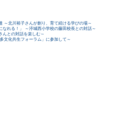
達 ～北川裕子さんが創り、育て続ける学びの場～
になれる！」 ～渟城西小学校の藤田校長との対話～
さんとの対話を楽しむ～
の多文化共生フォーラム」に参加して～