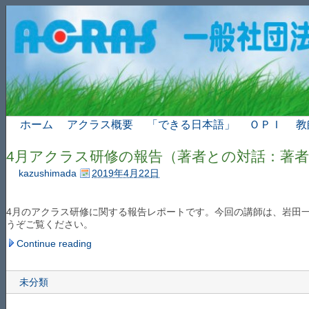
ホーム
アクラス概要
「できる日本語」
ＯＰＩ
教
4月アクラス研修の報告（著者との対話：著
kazushimada
2019年4月22日
4月のアクラス研修に関する報告レポートです。今回の講師は、岩田
うぞご覧ください。
Continue reading
未分類