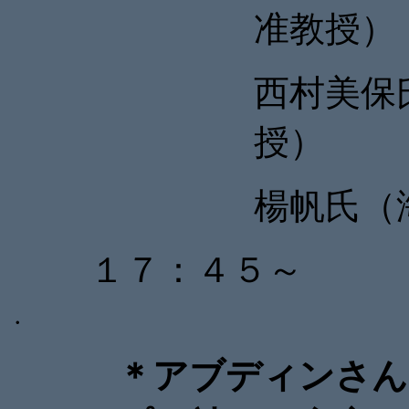
准教授）
西村美保
授）
楊帆氏（
１７：４５～
・
＊アブディンさん