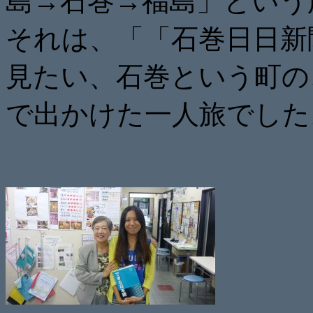
島→石巻→福島」という
それは、「「石巻日日新
見たい、石巻という町の
で出かけた一人旅でした