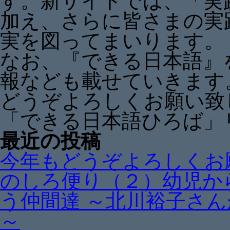
す。新サイトでは、「実
加え、さらに皆さまの実
実を図ってまいります。
なお、『できる日本語』
報なども載せていきます
どうぞよろしくお願い致
「できる日本語ひろば」
最近の投稿
今年もどうぞよろしくお
のしろ便り（２）幼児か
う仲間達 ～北川裕子さ
～