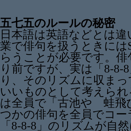
五七五のルールの秘密
日本語は英語などとは違
業で俳句を扱うときにはSy
らうことが必要です。俳
り前ですが、実は「8-8
り、そのリズムに収まっ
いいものとして考えられ
は全員で「古池や 蛙飛
つかの俳句を全員でコー
「8-8-8」のリズムが