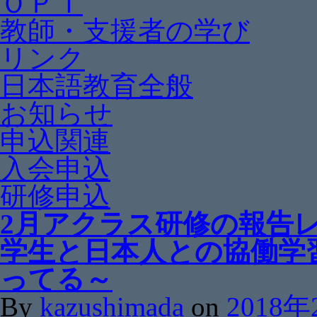
ＯＰＩ
教師・支援者の学び
リンク
日本語教育全般
お知らせ
申込関連
入会申込
研修申込
2月アクラス研修の報告
学生と日本人との協働学
ってる～
By
kazushimada
on
2018