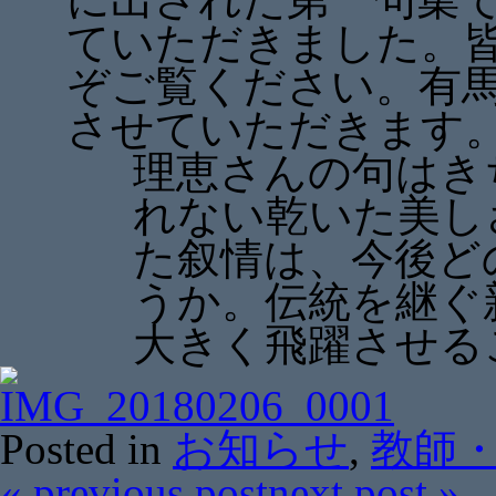
ていただきました。
ぞご覧ください。有
させていただきます
理恵さんの句はき
れない乾いた美し
た叙情は、今後ど
うか。伝統を継ぐ
大きく飛躍させる
Posted in
お知らせ
,
教師
«
previous post
next post
»