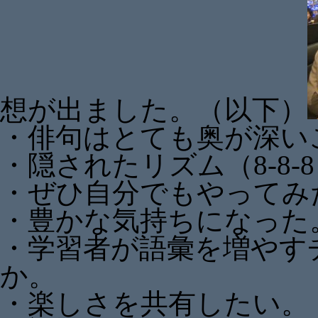
想が出ました。（以下）
・俳句はとても奥が深い
・隠されたリズム（8-8-
・ぜひ自分でもやってみ
・豊かな気持ちになった
・学習者が語彙を増やす
か。
・楽しさを共有したい。