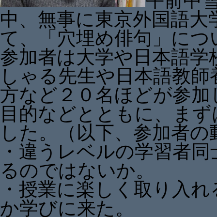
午前中
中、無事に東京外国語大
て、「穴埋め俳句」につ
参加者は大学や日本語学
しゃる先生や日本語教師
方など２０名ほどが参加
目的などとともに、まず
した。（以下、参加者の
・違うレベルの学習者同
るのではないか。
・授業に楽しく取り入れ
か学びに来た。