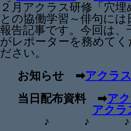
２月アクラス研修「穴埋
との協働学習～俳句には
報告記事です。今回は、
がレポーターを務めてく
ださい。
お知らせ ➡
アクラス研
当日配布資料 ➡
アク
アクラ
♪ ♪ ♪