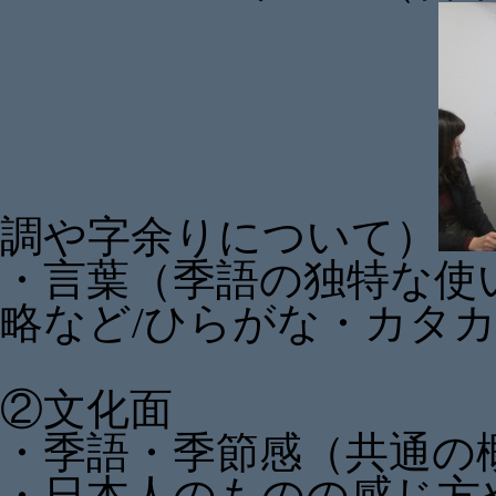
調や字余りについて）
・言葉（季語の独特な使
略など/ひらがな・カタ
②文化面
・季語・季節感（共通の
・日本人のものの感じ方