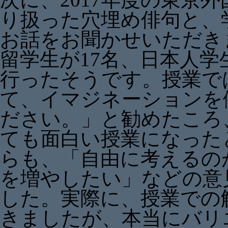
り扱った穴埋め俳句と、
お話をお聞かせいただき
留学生が17名、日本人学
行ったそうです。授業で
て、イマジネーションを
ださい。」と勧めたころ
ても面白い授業になった
らも、「自由に考えるの
を増やしたい」などの意
した。実際に、授業での
きましたが、本当にバリ