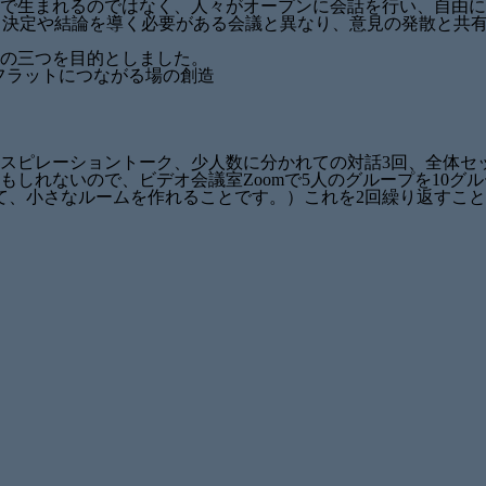
で生まれるのではなく、人々がオープンに会話を行い、自由に
。決定や結論を導く必要がある会議と異なり、意見の発散と共
の三つを目的としました。
フラットにつながる場の創造
スピレーショントーク、少人数に分かれての対話3回、全体セ
しれないので、ビデオ会議室Zoomで5人のグループを10グ
て、小さなルームを作れることです。）これを2回繰り返すこと