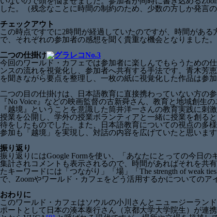
いないので頭を悩ませました。参加者が同時に書き込めるZo
した。（残念なことに時間の制約のため、少数の方しか発言の
チェックアウト
この時点ですでに2時間が経過していたのですが、時間がある
で、それぞれの参加者の感想を聞く貴重な機会となりました。
二つの仕掛け
今回のワールド・カフェでは参加者に楽しんでもらうための仕
ンスの流れを視覚化し、参加者へ共有する手法です。青木芳恵
を聞きながら要点を整理し、一枚の紙に視覚化した作品は参加
二つの目の仕掛けは、日本語教育に直接携わっていない方の参
『No Voice』などの映画監督の古新舜さん、教育と地域
『越境』ということを意識した筒井洋一さんの教育実践に刺激
授業を公開し、学外の授業ボランティアと一緒に授業を創ると
待をしたものでした。また、日本語教育についての視点の多様
参加も「越境」を実現し、対話の内容を広げていたと思います
振り返り
振り返りにはGoogle Formを使い、「あなたにとっての
集計されコメントも表示されるので、時間があればそれを共有
たキーワードには「つながり」「場」「The strength of
で、Zoomやワールド・カフェをどう活用するかについてのア
おわりに
このワールド・カフェはソウルの小川さんとニュージーランド
ポートとして日本の湊本泰行さん（京都大学大学院生）が連携