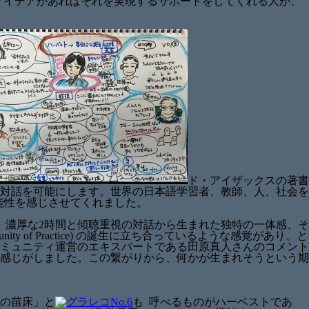
アイデアがあればそれを実現するサポートをしてくれる人が、
ド・アイザックスの著書
対話を可能にします。世界の日本語学習者、教師、人、社会を
能性を感じさせてくれました。
。濃厚な2時間と傾聴重視の対話から生まれた独特の一体感、そ
unity of Practice) の誕生に立ち合っているような感覚があり、と
ミュニティ運営のエキスパートである田原真人さんのコメント
感じがしました。この繋がりから、何かが生まれそうという期
の苗床」と
も 呼べるものがハーベストであ