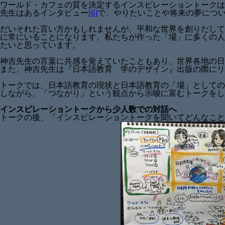
ワールド・カフェの質を決定するインスピレーショントークは
先生はあるインタビュー
[6]
で、やりたいことや将来の夢につ
だいそれた言い方かもしれませんが、平和な世界を創りだして
に常にいることになります。私たちが作った「場」に多くの人
たいと思っています。
神吉先生の言葉に共感を覚えていたこともあり、世界各地の日
また、神吉先生は『日本語教育 学のデザイン』出版の際にリ
トークでは、日本語教育の現状と日本語教育の「場」としての可能性について触
しながら、「つながり」という観点から示唆に富むトークをし
インスピレーショントークから少人数での対話へ
トークの後、「インスピレーショントークを聞いてどんなこと