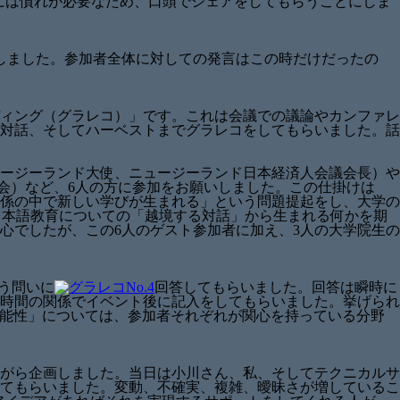
には慣れが必要なため、口頭でシェアをしてもらうことにしま
しました。参加者全体に対しての発言はこの時だけだったの
ィング（グラレコ）」です。これは会議での議論やカンファレ
対話、そしてハーベストまでグラレコをしてもらいました。話
ージーランド大使、ニュージーランド日本経済人会議会長）や
員会）など、6人の方に参加をお願いしました。この仕掛けは
係の中で新しい学びが生まれる」という問題提起をし、大学の
日本語教育についての「越境する対話」から生まれる何かを期
心でしたが、この6人のゲスト参加者に加え、3人の大学院生の
いう問いに
回答してもらいました。回答は瞬時に
時間の関係でイベント後に記入をしてもらいました。挙げられ
えている可能性」については、参加者それぞれが関心を持っている分野
がら企画しました。当日は小川さん、私、そしてテクニカルサ
ってもらいました。変動、不確実、複雑、曖昧さが増しているこ