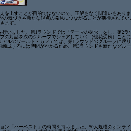
すことが目的ではないので、正解もなく間違いもありません。そして
が誰かの気づきや新たな視点の発見につながることが期待されて
きます。
を行いました。第1ラウンドでは「テーマの探求」をし、第2ラ
プの対話を次のグループでシェアしていく（他花受粉）ことに
リアルのワールド・カフェでは、第1ラウンドのグループに戻り
再編成するには時間がかかるため、第3ラウンドも新たなグル
ョン「ハーベスト」の時間を持ちました。50人規模のオンラ