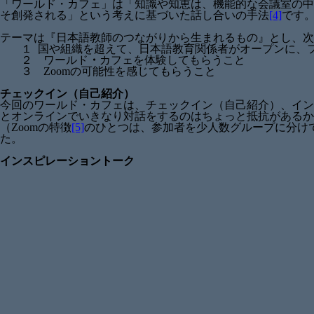
「ワールド・カフェ」は「知識や知恵は、機能的な会議室の中
そ創発される」という考えに基づいた話し合いの手法
[4]
です
テーマは『日本語教師のつながりから生まれるもの』とし、次
１ 国や組織を超えて、日本語教育関係者がオープンに、
２ ワールド
・
カフェを体験してもらうこと
３ Zoomの可能性を感じてもらうこと
チェックイン（自己紹介）
今回のワールド・カフェは、チェックイン（自己紹介）、イン
とオンラインでいきなり対話をするのはちょっと抵抗があるかも
（Zoomの特徴
[5]
のひとつは、参加者を少人数グループに分け
た。
インスピレーショントーク