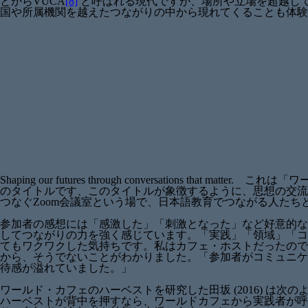
とからVUCA
[8]
と呼ばれる現代ですが、場所や立場を超越し
国や所属機関を越えたつながりの中から現れてくることも体験
Shaping our futures through conversations that matter.
これは「ワ
のタイトルです、このタイトルが象徴するように、思想の交流
つなぐZoom会議室という場で、日本語教育でつながる人た
参加者の感想には「感激した」「刺激となった」など好意的な
してつながりの力を強く感じています。「実践」「領域」「コ
てもワクワクした気持ちです。私はカフェ・ホストだったので
から、そうでないことがわかりました。「参加者がコミュニケ
待感が溢れていました。」
ワールド・カフェのハーベストを研究した田坂 (2016) は次
ハーベストが背中を押すなら、ワールドカフェから実践者が呼