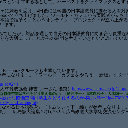
がスピンオフする場として、ハーベストをクライマックスとす
ェに刺激を受け、4日後には韓国の日本語教育に携わる人を対
acebookで立ち上げました。ワールド・カフェから実践者が
本語で話そう』というオンライン・プロジェクトが立ち上がる
います。
みでしたが、対話を通して自分の日本語教育に向き合う貴重な
りを大切にしてこれからの展開を考えていきたいと思っていま
Facebookグループも主宰しています。
考になります。『ワールド・カフェをやろう! 新版』香取一
age_id=244
業人材育成協会 神吉 宇一さん 後篇）
http://www.learn-s.co.jp/shop/
たな協働空間は学生をどう変えるのか』（筒井洋一・山本以和子・大木誠一 
場型授業―新たな協働空間は学生をどう変えるのか-筒井-洋一/dp/4798913
plexity_and_ambiguity
つながる日本語教育』（トムソン木下 編）が参考になります
」 広島修大論集 57(1), 73-95, 広島修道大学学術交流センタ