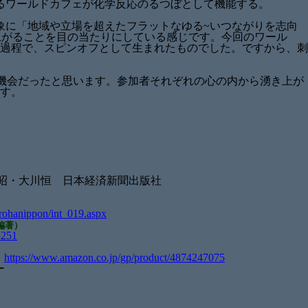
るワールドカフェが化学反応のるつぼとして機能する。
象に「地域や立場を超えたフラットなゆる~いつながりを志向
立ち上がることを目の当たりにしている感じです。今回のワール
過程で、スピンオフとして生まれたものでした。ですから、刺
機会だったと思います。参加者それぞれの心の内から湧き上が
す。
昭・大川恒 日本経済新聞出版社
irohanippon/int_019.aspx
編著）
251
。
https://www.amazon.co.jp/gp/product/4874247075
ー