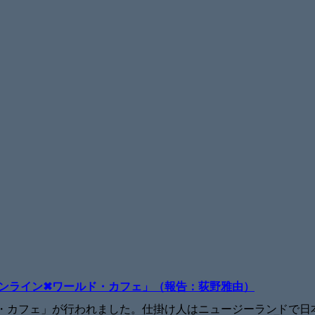
ンライン✖ワールド・カフェ」（報告：荻野雅由）
ルド・カフェ」が行われました。仕掛け人はニュージーランドで