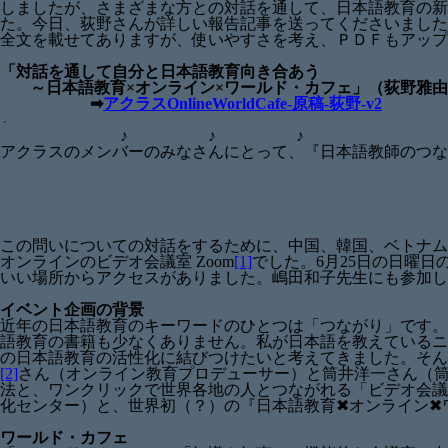
しましたが、さまざまな方との対話を通して、日本語教育の
た。今日、荻野さんが詳しい報告記事を送ってくださいました
全文を載せてありますが、使いやすさを考え、ＰＤＦもアップ
「対話を通して自分と日本語教育向き合あう
～日本語教育×オンライン×ワールド・カフェ」（荻野雅
➡
アクラスOnlineWorldCafe-原稿-荻野-v2
・
♪ ♪ ♪
アクラスのメンバーのみなさんにとって、『日本語教師のつな
この問いについての対話をするために、中国、韓国、ベトナム
オンラインのビデオ会議室 Zoom
[1]
でした。6月25日の日曜
いい場所からアクセスがありました。嶋田和子先生にも参加し
イベント企画の背景
近年の日本語教育のキーワードのひとつは「つながり」です。
語教育の書籍も少なくありません。私が日本語を教えているニ
の日本語教育の活性化に結びつけたいと考えてきました。そん
[2]
さん（オンライン教育プロデューサー）と筒井洋一さん（筒
法と、ワンクリックで世界各地の人とつながれる「ビデオ会議
化センター）と、世界初（？）の『日本語教育✖オンライン✖
ワールド・カフェ