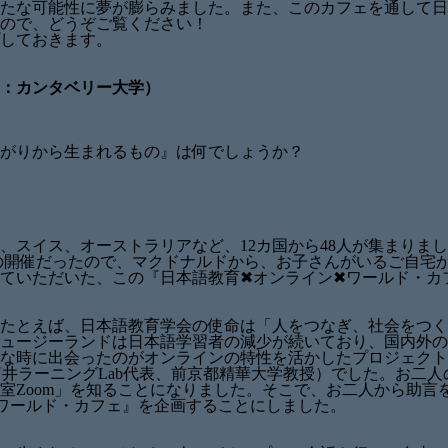
新たな可能性に夢が膨らみました。また、このカフェを通して
ので、どうぞご覧ください！
しておきます。
由：カンタベリー大学）
がりから生まれるもの』は何でしょうか？
、スイス、オーストラリアなど、12カ国から48人が集まりま
日の開催だったので、マクドナルドから、お子さんがいるご自宅
ていただいた、この『日本語教育✖オンライン✖ワールド・カ
たとえば、日本語教育学会の使命は「人をつなぎ、社会をつく
ュージーランドは日本語学習者の減少が続いており、国内外の
な時に出会ったのがオンラインの特性を活かしたプロジェクト
井ラーニングLab代表、前京都精華大学教授）でした。お二
室Zoom」を知ることになりました。そこで、お二人から助言
ワールド・カフェ』を企画することにしました。