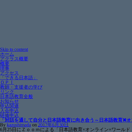
Skip to content
ホーム
アクラス概要
概要
理事
アクセス
「できる日本語」
ＯＰＩ
教師・支援者の学び
リンク
日本語教育全般
お知らせ
申込関連
入会申込
研修申込
「対話を通して自分と日本語教育に向き合う～日本語教育✖オ
By
kazushimada
on
2017年6月30日
6月25日にＺｏｏｍによる「日本語教育×オンライン×ワー