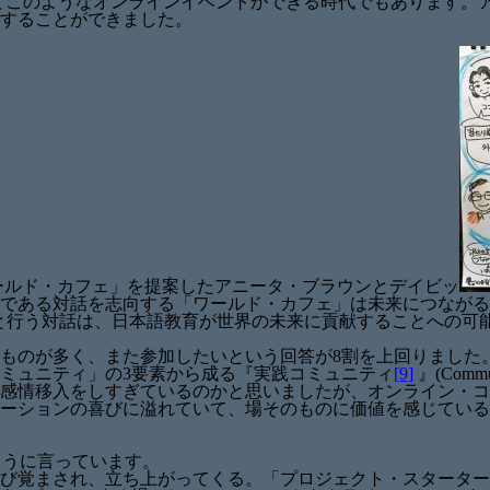
てこのようなオンラインイベントができる時代でもあります。
することができました。
ールド・カフェ」を提案したアニータ・ブラウンとデイビッ
である対話を志向する「ワールド・カフェ」は未来につながる
ちと行う対話は、日本語教育が世界の未来に貢献することへの可
ものが多く、また参加したいという回答が8割を上回りました
ミュニティ」の3要素から成る『実践コミュニティ
[9]
』(Comm
感情移入をしすぎているのかと思いましたが、オンライン・コ
ーションの喜びに溢れていて、場そのものに価値を感じている
のように言っています。
び覚まされ、立ち上がってくる。「プロジェクト・スターター