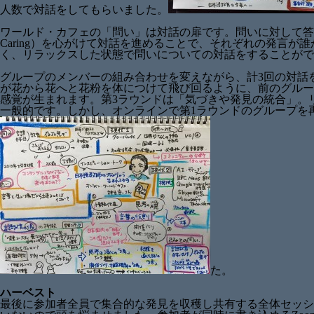
人数で対話をしてもらいました。
ワールド・カフェの「問い」は対話の扉です。問いに対して答えを出
Caring）を心がけて対話を進めることで、それぞれの発言
く、リラックスした状態で問いについての対話をすることがで
グループのメンバーの組み合わせを変えながら、計3回の対話
が花から花へと花粉を体につけて飛び回るように、前のグルー
感覚が生まれます。第3ラウンドは「気づきや発見の統合」。
一般的です。しかし、オンラインで第1ラウンドのグループを
た。
ハーベスト
最後に参加者全員で集合的な発見を収穫し共有する全体セッシ