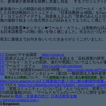
り、参加者が参加者を鼓舞し支援し自走 するプロジェクト
参加者の一人の韓国の佐久間司郎さんは、このワールド・カフ
した日本語教師のコミュニティ」『日本語教師 in 韓国』をF
ド・カフェのアイデアも、田原真人さんの『世界のみんなと日
激の連鎖で始まった佐久間さんの試みをとてもうれしく感じて
『日本語教育✖オンライン✖ワールド・カフェ』は実験的な試
る日本語教育への熱い思いを強く感じました。生まれたつなが
長文に最後までお付き合いいただきありがとうございました。
[1]
Zoomビデオ会議室
https://zoom.us
[2]
田原さんはメンバー数が4,400人を超える「反転授業の研究」
[3]
ワールド・カフェの目的、進行や実践についてはこちらが参
[4]
ワールド・カフェ
http://world-cafe.net/about/
[5]
「ビデオ会議室Zoomの12の特徴」
http://zoom-japan.net/?p
[6]
「Vol.19 いろはインタビュー（第2回 一般財団法人海外産
[
7]
筒井さんの実践について。『CT(授業協力者)と共に創る劇場型授業―新
https://www.amazon.co.jp/CT-授業協力者-と共に創る劇
[8]
VUCA
https://en.wikipedia.org/wiki/Volatility,_uncertainty,_com
[9]
「実践コミュニティ」については『人とつながり、世界と
[10]田坂逸朗(2016) 「ワールドカフェのハーベストに関する研究
Posted in
教師・支援者の学び
,
日本語教育全般
«
previous post
next post
»
3 Responses