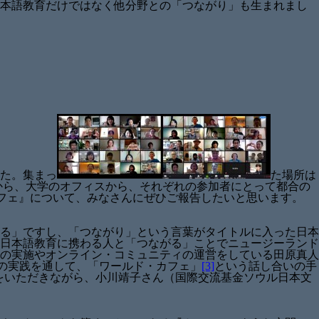
日本語教育だけではなく他分野との「つながり」も生まれまし
した。集まっ
た場所は
から、大学のオフィスから、それぞれの参加者にとって都合の
フェ』について、みなさんにぜひご報告したいと思います。
る」ですし、「つながり」という言葉がタイトルに入った日本
日本語教育に携わる人と「つながる」ことでニュージーランド
の実施やオンライン・コミュニティの運営をしている田原真人
人の実践を通して、「ワールド・カフェ」
[3]
という話し合いの手
をいただきながら、小川靖子さん（国際交流基金ソウル日本文