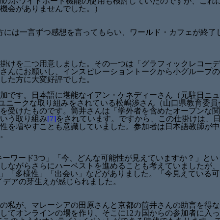
omのホワイトボード機能の使用も検討していたのですが、これ
機会がありませんでした。）
方には一言ずつ感想を言ってもらい、ワールド・カフェが終了
掛けを二つ用意しました。その一つは「グラフィックレコーデ
さんにお願いし、インスピレーショントークから小グループの
した方に大変好評でした。
加です。日本語に堪能なイアン・ケネディーさん（元駐日ニュ
創生のユニークな取り組みをされている松嶋渉さん（山口県教育委
を受けたものです。筒井さんは「学外者を含めたオープンな関
いう取り組み
[7]
をされています。ですから、この仕掛けは、
性を増やすことも意識していました。参加者は日本語教師が中
。
今日のキーワード3つ」「今、どんな可能性が見えていますか？」と
しながらさらにハーベストを進めることも考えていましたが、
 weak ties」「多様性」「出会い」などがありました。「今見
イデアの芽生えが感じられました。
の私が、マレーシアの田原さんと京都の筒井さんの助言を得な
してオンラインの場を作り、そこに12カ国からの参加者に入