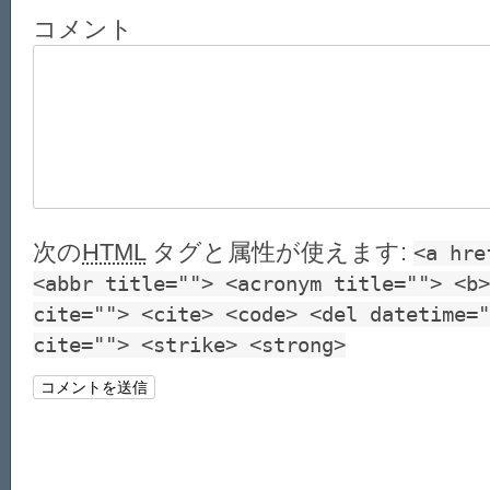
コメント
次の
HTML
タグと属性が使えます:
<a hre
<abbr title=""> <acronym title=""> <b>
cite=""> <cite> <code> <del datetime="
cite=""> <strike> <strong>