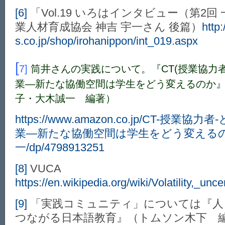
[6]
「Vol.19 いろはインタビュー（第2
業人材育成協会 神吉 宇一さん 後篇）
http
s.co.jp/shop/irohanippon/int_019.aspx
[
7]
筒井さんの実践について。『CT(授業協力
業―新たな協働空間は学生をどう変えるのか
子・大木誠一 編著）
https://www.amazon.co.jp/CT-授
業―新たな協働空間は学生をどう変えるの
一/dp/4798913251
[8]
VUCA
https://en.wikipedia.org/wiki/Volatility,_un
[9]
「実践コミュニティ」については『人
つながる日本語教育』（トムソン木下 