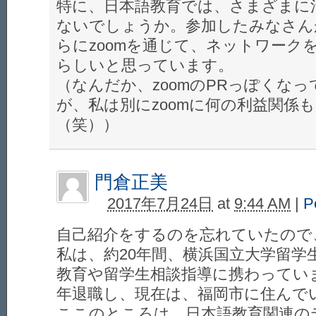
特に、日本語教育では、さまざまに
ないでしょうか。参加したみなさん
らにzoomを通じて、ネットワーク
らしいと思っています。
（なんだか、zoomのPRっぽくな
が、私は別にzoomに何の利益関係
（笑））
門倉正美
2017年7月24日
at
9:44 AM
|
P
自己紹介をするのを忘れていたので
私は、約20年間、横浜国立大学留学
教育や留学生相談指導に携わってい
年退職し、現在は、福岡市に住んで
ここのところは、日本語教育関連の