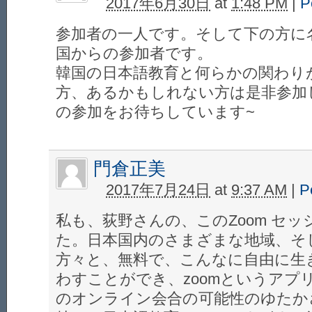
2017年6月30日
at
1:48 PM
|
P
参加者の一人です。そして下の方に
国からの参加者です。
韓国の日本語教育と何らかの関わり
方、あるかもしれない方は是非参加
の参加をお待ちしています~
門倉正美
2017年7月24日
at
9:37 AM
|
P
私も、荻野さんの、このZoom セ
た。日本国内のさまざまな地域、そ
方々と、無料で、こんなに自由に生
わすことができ、zoomというアプ
のオンライン会合の可能性のゆたか