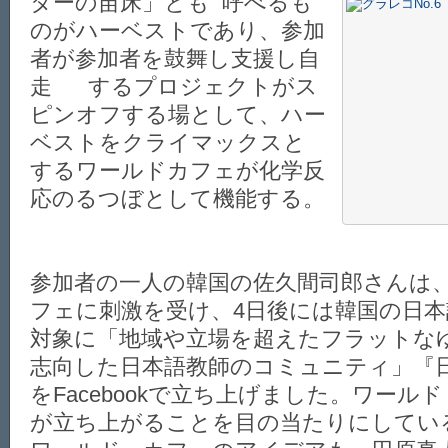
ターの苗床」と
も 呼べるも
のがハーベストであり、参加
者が参加者を鼓舞し支援し自
走 するプロジェクトがス
ピンオフする場として、ハー
ベストをクライマックスと
するワールドカフェが化学反
応のるつぼとして機能する。
参加者の一人の韓国の佐久間司郎さんは
フェに刺激を受け、4日後には韓国の日
対象に「地域や立場を超えたフラットな
志向した日本語教師のコミュニティ」『日本
をFacebookで立ち上げました。ワール
が立ち上がることを目の当たりにしてい