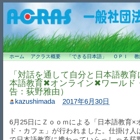
ホーム
アクラス概要
「できる日本語」
ＯＰＩ
教
「対話を通して自分と日本語教育
本語教育✖オンライン✖ワールド
告：荻野雅由）
kazushimada
2017年6月30日
6月25日にＺｏｏｍによる「日本語教育×
ド・カフェ」が行われました。仕掛け人
で日本語教育に携わっていらっしゃる荻