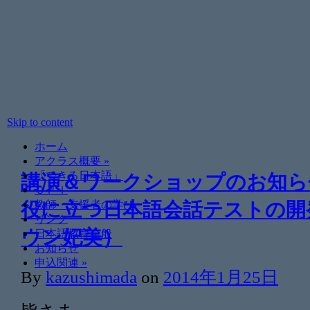
Skip to content
ホーム
アクラス概要
»
「できる日本語」
講演＆ワークショップのお知ら
ＯＰＩ
役に立つ日本語会話テストの開
教師・支援者の学び
リンク
ウン妃美）
日本語教育全般
お知らせ
申込関連
»
By
kazushimada
on
2014年1月25日